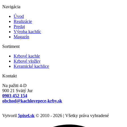
Navigácia
Úvod
Realizácie
Predaj
Výroba kachlíc
Magazín
Sortiment
Krbové kachle
Krbové vložky
Keramické kachlice
Kontakt
Na pažiti 4-D
900 21 Svätý Jur
0903 452 154
obchod@kachlovepece-krby.sk
Vytvoril
5pixel.sk
© 2010 - 2026 | Všetky práva vyhradené