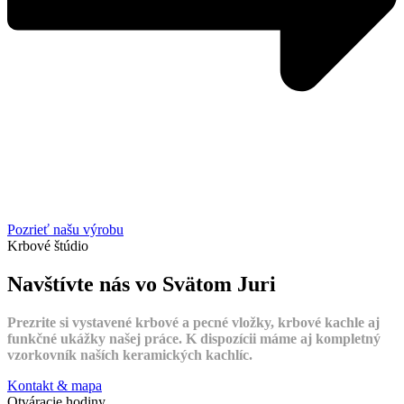
Pozrieť našu výrobu
Krbové štúdio
Navštívte nás vo Svätom Juri
Prezrite si vystavené krbové a pecné vložky, krbové kachle aj
funkčné ukážky našej práce. K dispozícii máme aj kompletný
vzorkovník naších keramických kachlíc.
Kontakt & mapa
Otváracie hodiny