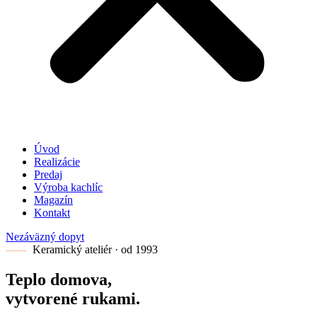
Úvod
Realizácie
Predaj
Výroba kachlíc
Magazín
Kontakt
Nezáväzný dopyt
Keramický ateliér · od 1993
Teplo domova,
vytvorené rukami.