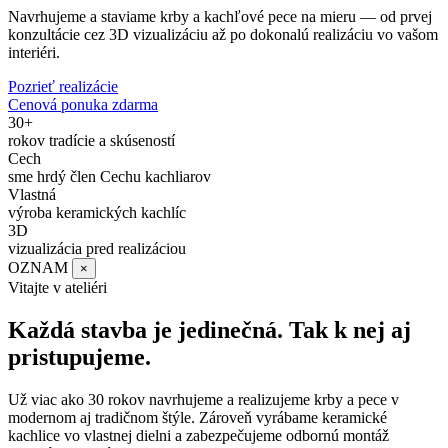
Navrhujeme a staviame krby a kachľové pece na mieru — od prvej
konzultácie cez 3D vizualizáciu až po dokonalú realizáciu vo vašom
interiéri.
Pozrieť realizácie
Cenová ponuka zdarma
30+
rokov tradície a skúseností
Cech
sme hrdý člen Cechu kachliarov
Vlastná
výroba keramických kachlíc
3D
vizualizácia pred realizáciou
OZNAM
×
Vitajte v ateliéri
Každá stavba je jedinečná. Tak k nej aj
pristupujeme.
Už viac ako 30 rokov navrhujeme a realizujeme krby a pece v
modernom aj tradičnom štýle. Zároveň vyrábame keramické
kachlice vo vlastnej dielni a zabezpečujeme odbornú montáž