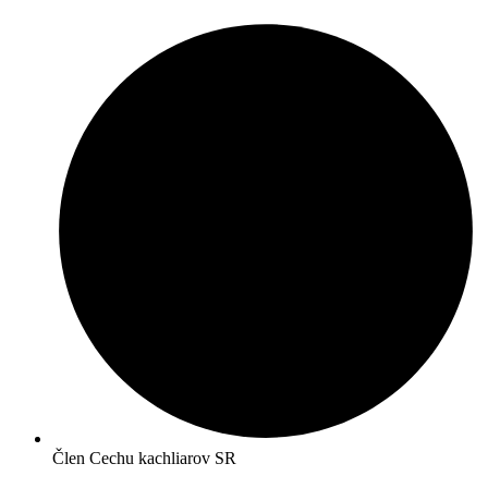
Preskočiť
na
obsah
Člen Cechu kachliarov SR